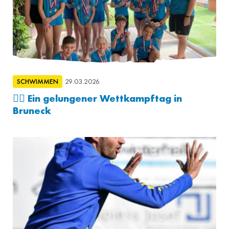
SCHWIMMEN
29.03.2026
🏊‍♂️ Ein gelungener Wettkampftag in
Bruneck