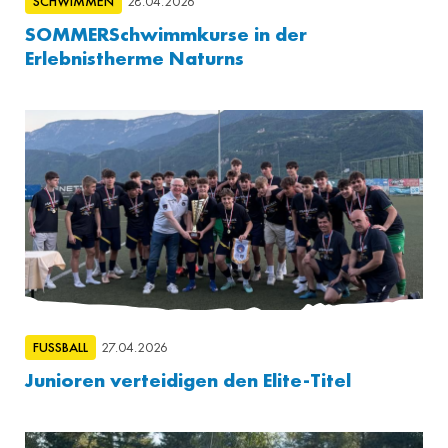
SCHWIMMEN
28.04.2026
SOMMERSchwimmkurse in der
Erlebnistherme Naturns
FUSSBALL
27.04.2026
Junioren verteidigen den Elite-Titel