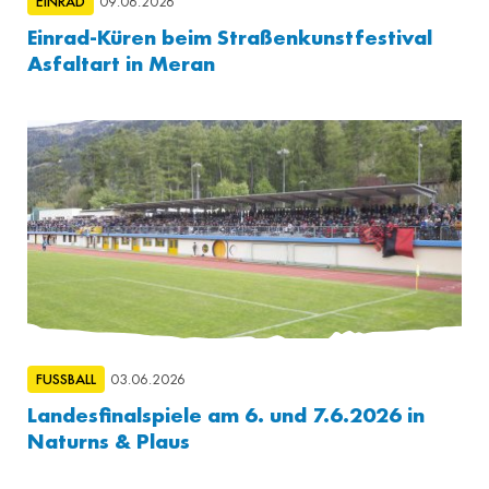
EINRAD
09.06.2026
Einrad-Küren beim Straßenkunstfestival
Asfaltart in Meran
FUSSBALL
03.06.2026
Landesfinalspiele am 6. und 7.6.2026 in
Naturns & Plaus