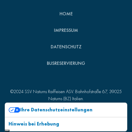
HOME
IMPRESSUM
DATENSCHUTZ
BUSRESERVIERUNG
©2024 SSV Naturns Raiffeisen ASV. Bahnhofstraße 67, 39025
Naturns (BZ) Italien.
St.-Nr. 82007510215 - MwSt.-Nr. 01157980218
Ihre Datenschutzeinstellungen
Produced by
Kreatif
.
Hinweis bei Erhebung