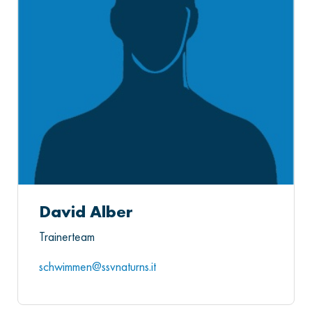
David Alber
Trainerteam
schwimmen@ssvnaturns.it