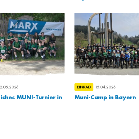
2.05.2026
EINRAD
15.04.2026
eiches MUNI-Turnier in
Muni-Camp in Bayern
s