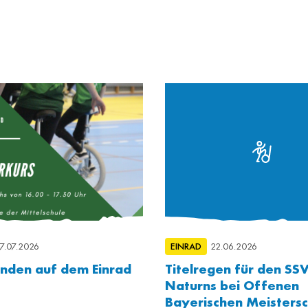
7.07.2026
EINRAD
22.06.2026
unden auf dem Einrad
Titelregen für den SS
Naturns bei Offenen
Bayerischen Meistersc