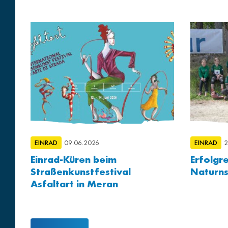
EINRAD
09.06.2026
EINRAD
2
Einrad-Küren beim
Erfolgr
Straßenkunstfestival
Naturn
Asfaltart in Meran