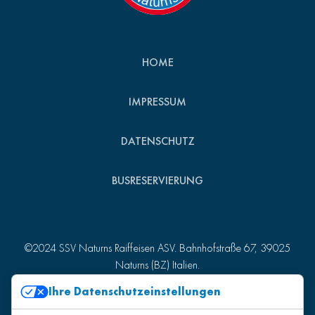
HOME
IMPRESSUM
DATENSCHUTZ
BUSRESERVIERUNG
©2024 SSV Naturns Raiffeisen ASV. Bahnhofstraße 67, 39025
Naturns (BZ) Italien.
St.-Nr. 82007510215 - MwSt.-Nr. 01157980218
Ihre Datenschutzeinstellungen
Produced by
Kreatif
.