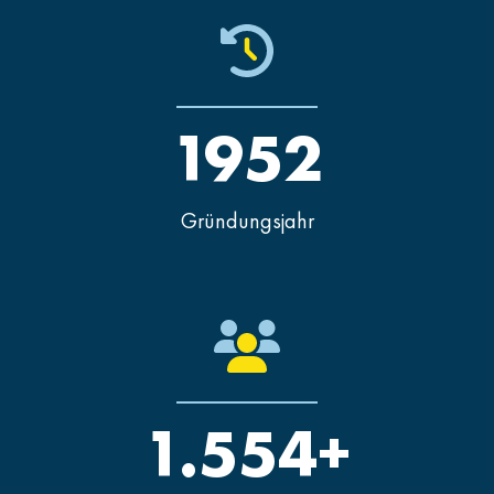
1952
Gründungsjahr
1.554+