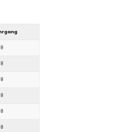
hrgang
18
18
18
18
18
18