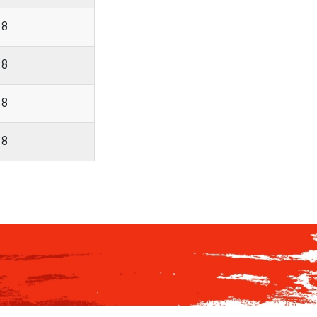
18
18
18
18