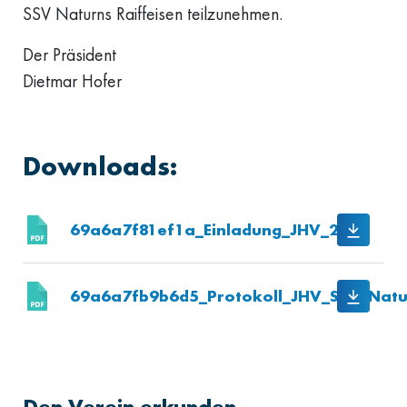
SSV Naturns Raiffeisen teilzunehmen.
Der Präsident
Dietmar Hofer
Downloads:
69a6a7f81ef1a_Einladung_JHV_2026
69a6a7fb9b6d5_Protokoll_JHV_SSV_Natu
Den Verein erkunden