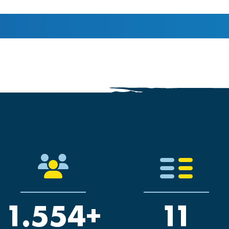
1.554+
11