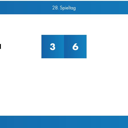
28. Spieltag
3
6
d