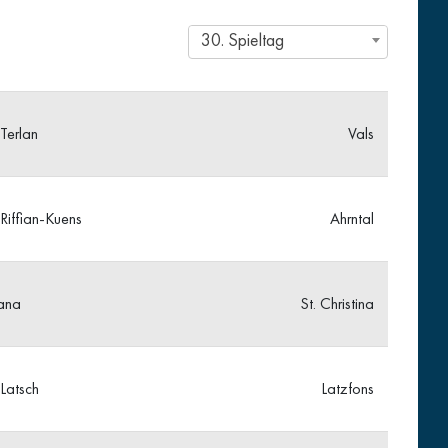
30. Spieltag
Terlan
Vals
Riffian-Kuens
Ahrntal
ana
St. Christina
Latsch
Latzfons