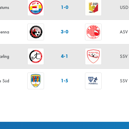
1-0
turns
USD 
3-0
henna
ASV 
4-1
rling
SSV 
1-5
e Süd
SSV 