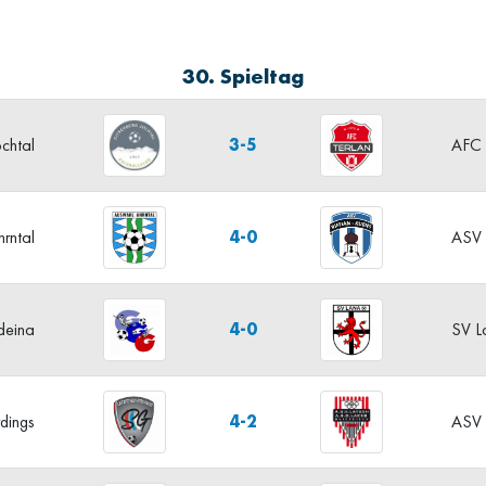
30. Spieltag
3-5
chtal
AFC 
4-0
rntal
ASV 
4-0
deina
SV L
4-2
dings
ASV 