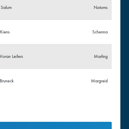
Salurn
Naturns
Kiens
Schenna
Voran Leifers
Marling
Bruneck
Margreid