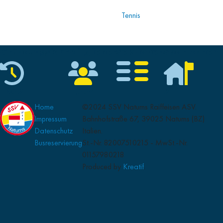
Tennis
Gründungsjahr
Mitglieder
Sektionen
Sportzonen
11
1952
1.554+
3
Home
©2024 SSV Naturns Raiffeisen ASV.
Impressum
Bahnhofstraße 67, 39025 Naturns (BZ)
Datenschutz
Italien.
Busreservierung
St.-Nr. 82007510215 - MwSt.-Nr.
01157980218
Produced by
Kreatif
.