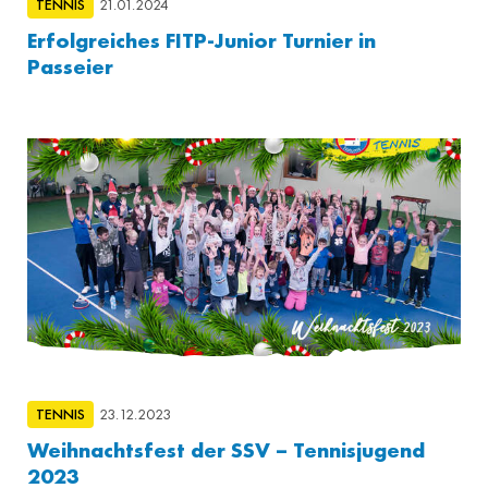
TENNIS
21.01.2024
Erfolgreiches FITP-Junior Turnier in
Passeier
TENNIS
23.12.2023
Weihnachtsfest der SSV – Tennisjugend
2023