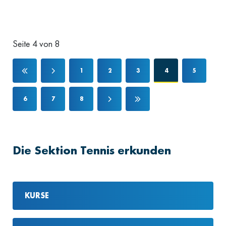
Seite 4 von 8
1
2
3
4
5
6
7
8
Die Sektion Tennis erkunden
KURSE