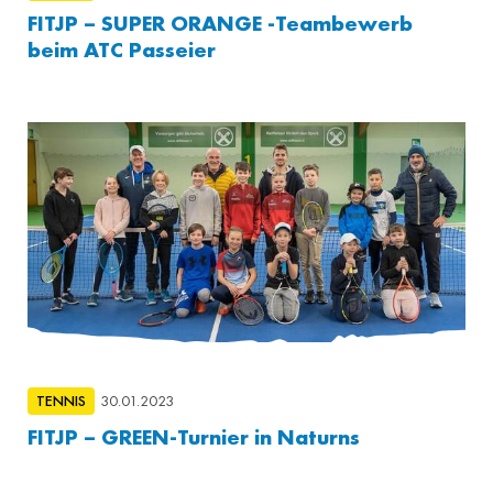
FITJP – SUPER ORANGE -Teambewerb
beim ATC Passeier
TENNIS
30.01.2023
FITJP – GREEN-Turnier in Naturns