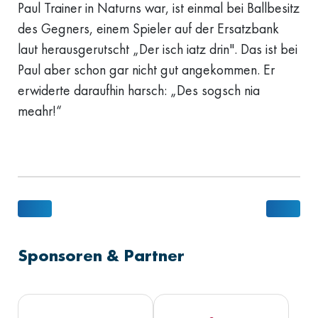
Paul Trainer in Naturns war, ist einmal bei Ballbesitz
des Gegners, einem Spieler auf der Ersatzbank
laut herausgerutscht „Der isch iatz drin". Das ist bei
Paul aber schon gar nicht gut angekommen. Er
erwiderte daraufhin harsch: „Des sogsch nia
meahr!“
VORHERIGER BEITRAG: CHEFPLAKATIERER, NORBERT GRUBER
NÄCHST
Sponsoren & Partner