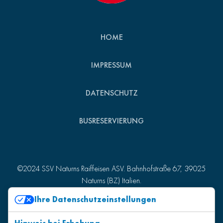
HOME
IMPRESSUM
DATENSCHUTZ
BUSRESERVIERUNG
©2024 SSV Naturns Raiffeisen ASV. Bahnhofstraße 67, 39025
Naturns (BZ) Italien.
St.-Nr. 82007510215 - MwSt.-Nr. 01157980218
Ihre Datenschutzeinstellungen
Produced by
Kreatif
.