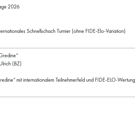
htage 2026
internationales Schnellschach Turnier (ohne FIDE-Elo-Variation)
 Gredine“
Ulrich (BZ)
Gredine“ mit internationalem Teilnehmerfeld und FIDE-ELO-Wertun