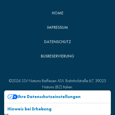
HOME
IMPRESSUM
DATENSCHUTZ
BUSRESERVIERUNG
©2024 SSV Naturns Raiffeisen ASV. Bahnhofstraße 67, 39025
Naturns (BZ) Italien.
St.-Nr. 82007510215 - MwSt.-Nr. 01157980218
Ihre Datenschutzeinstellungen
Produced by
Kreatif
.
Hinweis bei Erhebung