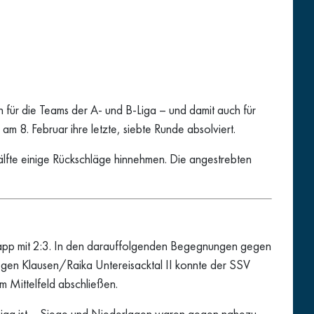
für die Teams der A- und B-Liga – und damit auch für
m 8. Februar ihre letzte, siebte Runde absolviert.
älfte einige Rückschläge hinnehmen. Die angestrebten
napp mit 2:3. In den darauffolgenden Begegnungen gegen
gegen Klausen/Raika Untereisacktal II konnte der SSV
m Mittelfeld abschließen.
B-Liga ist – Siege und Niederlagen waren gegen nahezu