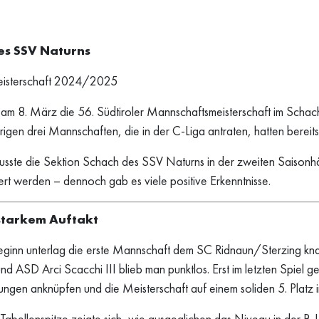
es SSV Naturns
meisterschaft 2024/2025
m 8. März die 56. Südtiroler Mannschaftsmeisterschaft im Schach 
en drei Mannschaften, die in der C-Liga antraten, hatten bereits a
usste die Sektion Schach des SSV Naturns in der zweiten Saisonh
siert werden – dennoch gab es viele positive Erkenntnisse.
 starkem Auftakt
eginn unterlag die erste Mannschaft dem SC Ridnaun/Sterzing k
d ASD Arci Scacchi III blieb man punktlos. Erst im letzten Spiel 
ungen anknüpfen und die Meisterschaft auf einem soliden 5. Platz i
e Tabellenspitze zeigte sich, wie ausgeglichen das Niveau in der 