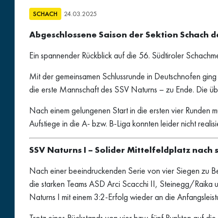
SCHACH
24.03.2025
Abgeschlossene Saison der Sektion Schach d
Ein spannender Rückblick auf die 56. Südtiroler Schach
Mit der gemeinsamen Schlussrunde in Deutschnofen ging a
die erste Mannschaft des SSV Naturns – zu Ende. Die übrig
Nach einem gelungenen Start in die ersten vier Runden m
Aufstiege in die A- bzw. B-Liga konnten leider nicht reali
SSV Naturns I – Solider Mittelfeldplatz nach
Nach einer beeindruckenden Serie von vier Siegen zu B
die starken Teams ASD Arci Scacchi II, Steinegg/Raika un
Naturns I mit einem 3:2-Erfolg wieder an die Anfangsleist
Trotz eines Rückstands von vier bzw. fünf Punkten auf di