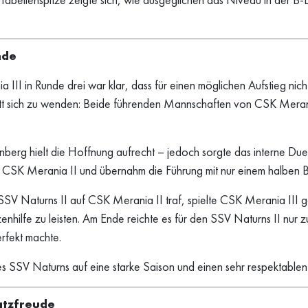
nde
II in Runde drei war klar, dass für einen möglichen Aufstieg nic
att sich zu wenden: Beide führenden Mannschaften von CSK Merani
nberg hielt die Hoffnung aufrecht – jedoch sorgte das interne D
 CSK Merania II und übernahm die Führung mit nur einem halben B
SV Naturns II auf CSK Merania II traf, spielte CSK Merania III g
zenhilfe zu leisten. Am Ende reichte es für den SSV Naturns II n
rfekt machte.
s SSV Naturns auf eine starke Saison und einen sehr respektablen 
satzfreude