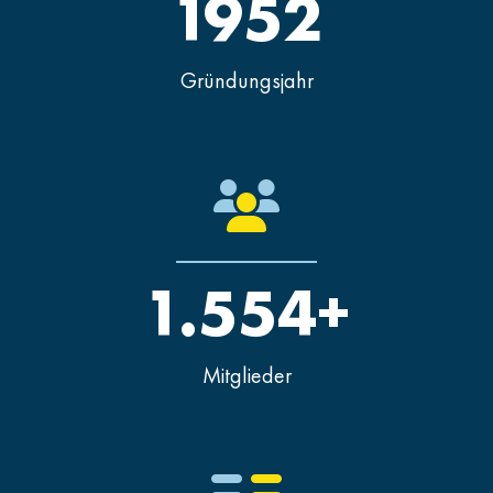
1952
Gründungsjahr
1.554+
Mitglieder