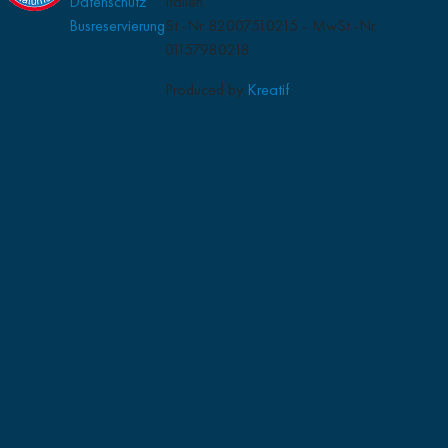
Datenschutz
Italien.
Busreservierung
St.-Nr. 82007510215 - MwSt.-Nr.
01157980218
Produced by
Kreatif
.