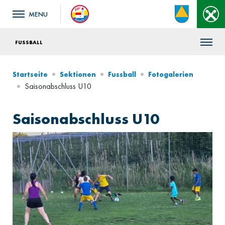
FUSSBALL
Startseite
Sektionen
Fussball
Fotogalerien
Saisonabschluss U10
Saisonabschluss U10