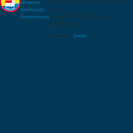
Impressum
Bahnhofstraße 67, 39025 Naturns (BZ)
Datenschutz
Italien.
Busreservierung
St.-Nr. 82007510215 - MwSt.-Nr.
01157980218
Produced by
Kreatif
.