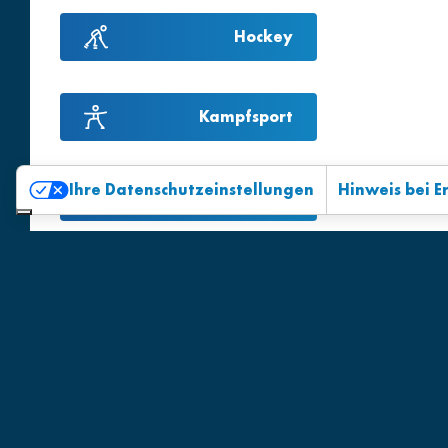
Hockey
Kampfsport
Ihre Datenschutzeinstellungen
Hinweis bei 
Schach
Schwimmen
Sporttanz
Stocksport