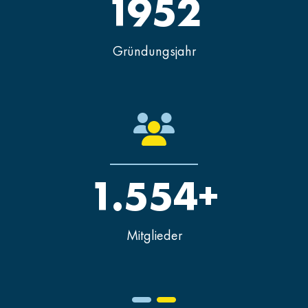
1952
Gründungsjahr
1.554+
Mitglieder