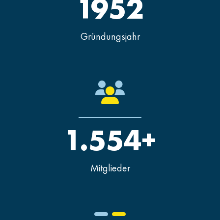
1952
Gründungsjahr
1.554+
Mitglieder