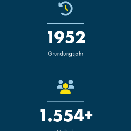
1952
Gründungsjahr
1.554+