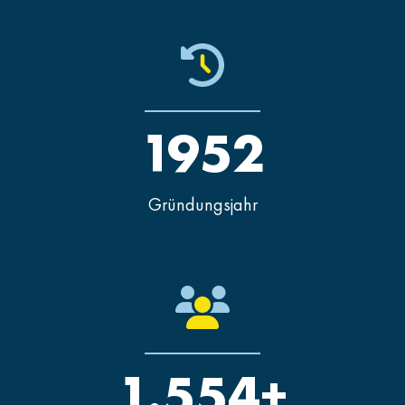
1952
Gründungsjahr
1.554+