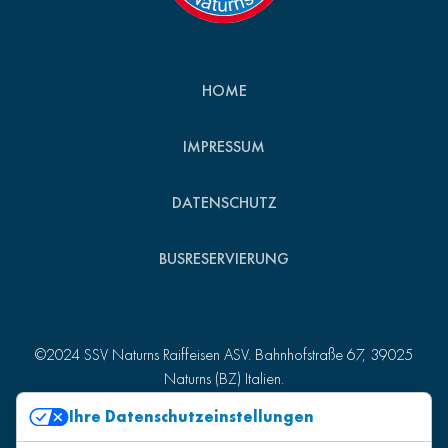
HOME
IMPRESSUM
DATENSCHUTZ
BUSRESERVIERUNG
©2024 SSV Naturns Raiffeisen ASV. Bahnhofstraße 67, 39025
Naturns (BZ) Italien.
St.-Nr. 82007510215 - MwSt.-Nr. 01157980218
Ihre Datenschutzeinstellungen
Produced by
Kreatif
.