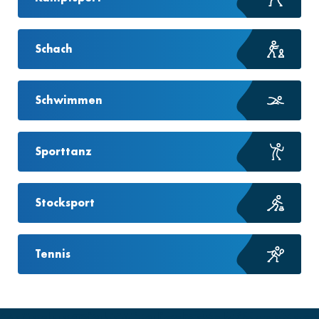
Schach
Schwimmen
Sporttanz
Stocksport
Tennis
Gründungsjahr
Mitglieder
Sektionen
Spor