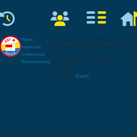
11
1952
1.554+
3
Home
©2024 SSV Naturns Raiffeisen ASV.
Impressum
Bahnhofstraße 67, 39025 Naturns (BZ)
Datenschutz
Italien.
Busreservierung
St.-Nr. 82007510215 - MwSt.-Nr.
01157980218
Produced by
Kreatif
.