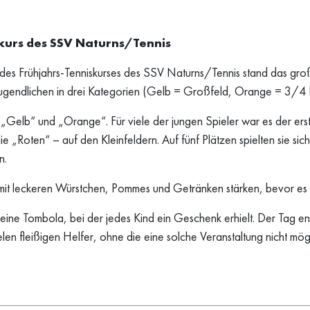
skurs des SSV Naturns/Tennis
r des Frühjahrs-Tenniskurses des SSV Naturns/Tennis stand das gro
ugendlichen in drei Kategorien (Gelb = Großfeld, Orange = 3/4 Fe
en „Gelb“ und „Orange“. Für viele der jungen Spieler war es der e
e „Roten“ – auf den Kleinfeldern. Auf fünf Plätzen spielten sie si
n.
t leckeren Würstchen, Pommes und Getränken stärken, bevor es z
eine Tombola, bei der jedes Kind ein Geschenk erhielt. Der Tag e
ielen fleißigen Helfer, ohne die eine solche Veranstaltung nicht m