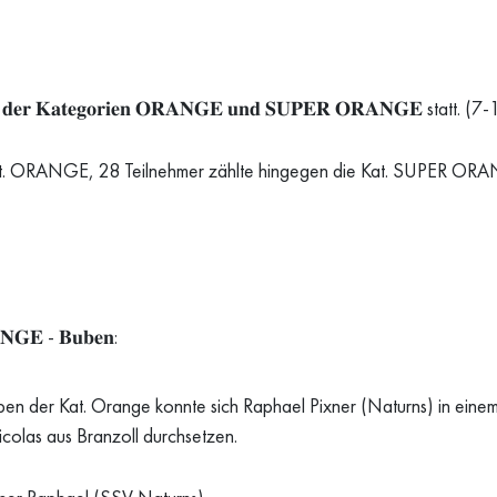
𝐫 𝐊𝐚𝐭𝐞𝐠𝐨𝐫𝐢𝐞𝐧 𝐎𝐑𝐀𝐍𝐆𝐄 𝐮𝐧𝐝 𝐒𝐔𝐏𝐄𝐑 𝐎𝐑𝐀𝐍𝐆𝐄 statt. (
 Kat. ORANGE, 28 Teilnehmer zählte hingegen die Kat. SUPER OR
𝐆𝐄 - 𝐁𝐮𝐛𝐞𝐧:
ben der Kat. Orange konnte sich Raphael Pixner (Naturns) in ein
colas aus Branzoll durchsetzen.