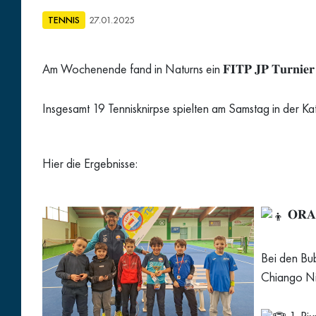
TENNIS
27.01.2025
Am Wochenende fand in Naturns ein 𝐅𝐈𝐓𝐏 𝐉𝐏 𝐓𝐮𝐫𝐧𝐢𝐞𝐫 𝐝
Insgesamt 19 Tennisknirpse spielten am Samstag in der
Hier die Ergebnisse:
𝐎𝐑𝐀
Bei den Bu
Chiango Ni