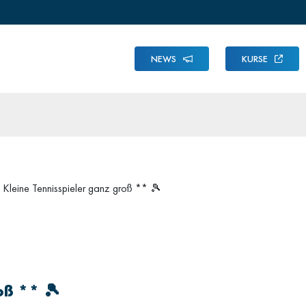
NEWS
KURSE
 Kleine Tennisspieler ganz groß ** 🎾
oß ** 🎾