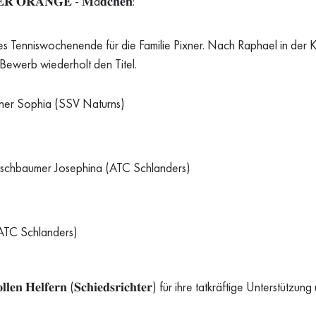
𝐑 𝐎𝐑𝐀𝐍𝐆𝐄 - 𝐌ä𝐝𝐜𝐡𝐞𝐧:
es Tenniswochenende für die Familie Pixner. Nach Raphael in der
erb wiederholt den Titel.
xner Sophia (SSV Naturns)
rschbaumer Josephina (ATC Schlanders)
(ATC Schlanders)
𝐧 𝐇𝐞𝐥𝐟𝐞𝐫𝐧 (𝐒𝐜𝐡𝐢𝐞𝐝𝐬𝐫𝐢𝐜𝐡𝐭𝐞𝐫) für ihre tatkräftige Unterst