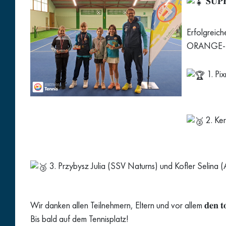
𝐒𝐔𝐏
Erfolgreich
ORANGE-Bew
1. Pi
2. Ke
3. Przybysz Julia (SSV Naturns) und Kofler Selina 
Wir danken allen Teilnehmern, Eltern und vor allem 𝐝𝐞𝐧 𝐭𝐨𝐥𝐥
Bis bald auf dem Tennisplatz!