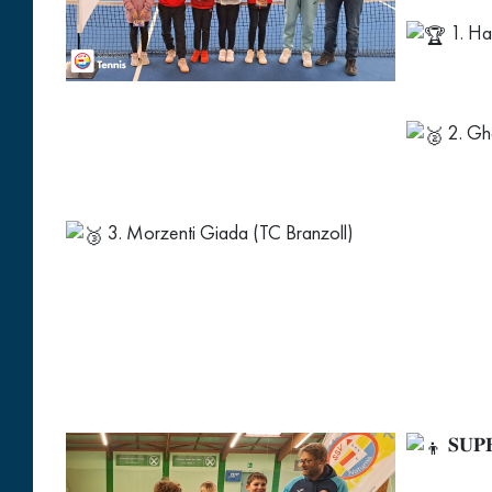
1. Ha
2. Gh
3. Morzenti Giada (TC Branzoll)
𝐒𝐔𝐏