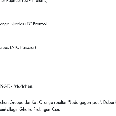
xner Raphael (SSV Naturns)
iango Nicolas (TC Branzoll)
dreas (ATC Passeier)
𝐆𝐄 - 𝐌ä𝐝𝐜𝐡𝐞𝐧:
chen Gruppe der Kat. Orange spielten "Jede gegen jede". Dabei h
eamkollegin Ghotra Prabhgun Kaur.