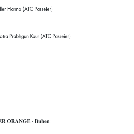
ller Hanna (ATC Passeier)
otra Prabhgun Kaur (ATC Passeier)
𝐑 𝐎𝐑𝐀𝐍𝐆𝐄 - 𝐁𝐮𝐛𝐞𝐧: