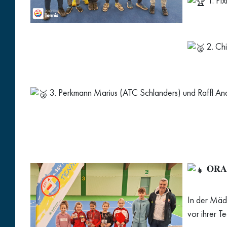
1. Pi
2. Ch
3. Perkmann Marius (ATC Schlanders) und Raffl An
𝐎𝐑𝐀
In der Mäd
vor ihrer T