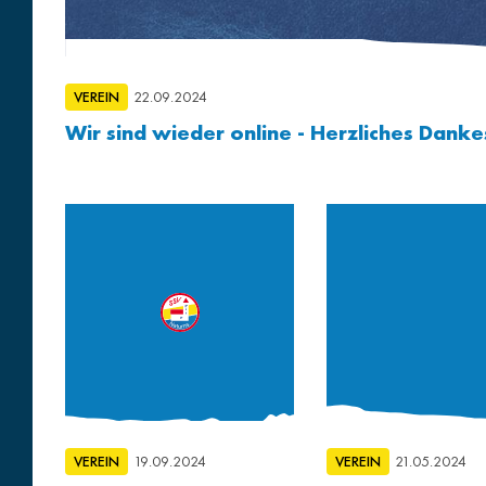
VEREIN
22.09.2024
Wir sind wieder online - Herzliches Dank
VEREIN
19.09.2024
VEREIN
21.05.2024