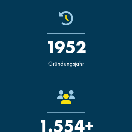
1952
Gründungsjahr
1.554+