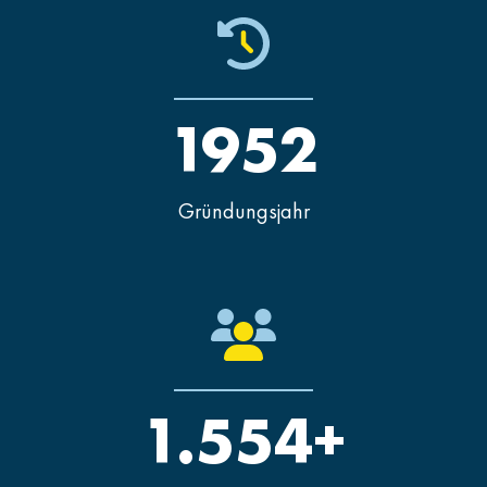
1952
Gründungsjahr
1.554+