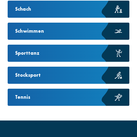
Schach
Schwimmen
Sporttanz
Stocksport
Tennis