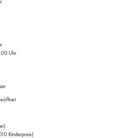
r
r
8:00 Uhr
ier
geöffnet
ei)
010 Kinderpreis)