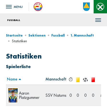
FUSSBALL
Startseite
Sektionen
Fussball
1. Mannschaft
Statistiken
Statistiken
Spielerliste
Name
Mannschaft
Pos
Aaron
SSV Naturns
0
0
0
0
Mitt
Platzgummer