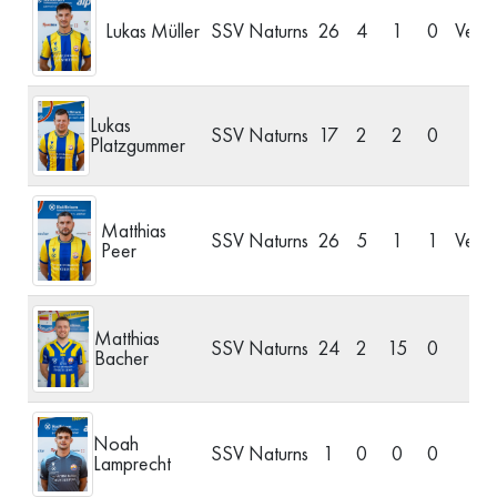
Lukas Müller
SSV Naturns
26
4
1
0
Verte
Lukas
SSV Naturns
17
2
2
0
S
Platzgummer
Matthias
SSV Naturns
26
5
1
1
Verte
Peer
Matthias
SSV Naturns
24
2
15
0
S
Bacher
Noah
SSV Naturns
1
0
0
0
Lamprecht