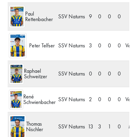
Paul
SSV Naturns
9
0
0
0
S
Rettenbacher
Peter Telfser
SSV Naturns
3
0
0
0
Verte
Raphael
SSV Naturns
0
0
0
0
S
Schweitzer
René
SSV Naturns
2
0
0
0
Verte
Schwienbacher
Thomas
SSV Naturns
13
3
1
0
Mitt
Nischler