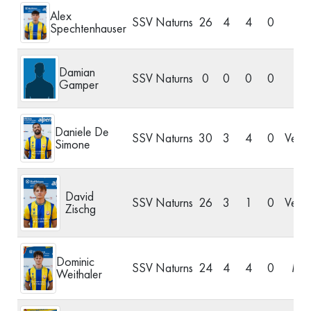
Alex
SSV Naturns
26
4
4
0
S
Spechtenhauser
Damian
SSV Naturns
0
0
0
0
Gamper
Daniele De
SSV Naturns
30
3
4
0
Verte
Simone
David
SSV Naturns
26
3
1
0
Verte
Zischg
Dominic
SSV Naturns
24
4
4
0
Mitt
Weithaler