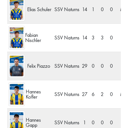
Elias Schuler
SSV Naturns
14
1
0
0
Mitt
Fabian
SSV Naturns
14
3
3
0
S
Nischler
Felix Piazzo
SSV Naturns
29
0
0
0
Hannes
SSV Naturns
27
6
2
0
Mitt
Kofler
Hannes
SSV Naturns
1
0
0
0
S
Gapp