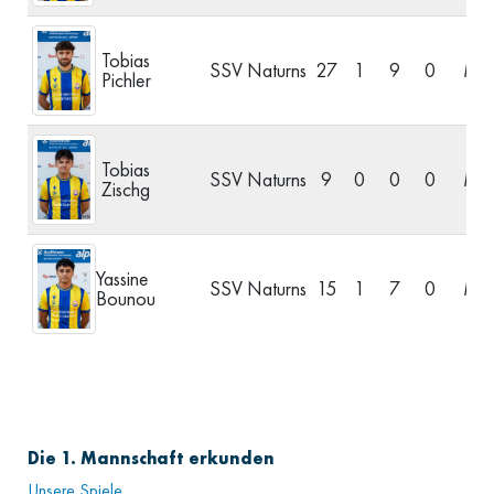
Tobias
SSV Naturns
27
1
9
0
Mitt
Pichler
Tobias
SSV Naturns
9
0
0
0
Mitt
Zischg
Yassine
SSV Naturns
15
1
7
0
Mitt
Bounou
Die 1. Mannschaft erkunden
Unsere Spiele