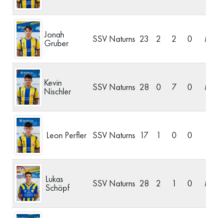
Jonah
SSV Naturns
23
2
2
0
Mitt
Gruber
Kevin
SSV Naturns
28
0
7
0
Mitt
Nischler
Leon Perfler
SSV Naturns
17
1
0
0
S
Lukas
SSV Naturns
28
2
1
0
Mitt
Schöpf