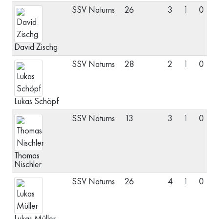
SSV Naturns
26
3
1
0
V
David Zischg
SSV Naturns
28
2
1
0
M
Lukas Schöpf
SSV Naturns
13
3
1
0
M
Thomas
Nischler
SSV Naturns
26
4
1
0
V
Lukas Müller