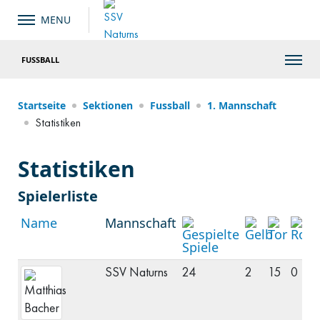
FUSSBALL
Startseite
Sektionen
Fussball
1. Mannschaft
Statistiken
Statistiken
Spielerliste
Name
Mannschaft
P
SSV Naturns
24
2
15
0
S