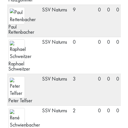
SSV Naturns
9
0
0
0
S
Paul
Rettenbacher
SSV Naturns
0
0
0
0
S
Raphael
Schweitzer
SSV Naturns
3
0
0
0
V
Peter Telfser
SSV Naturns
2
0
0
0
V