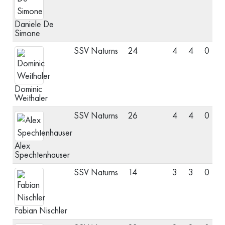
Daniele De
Simone
SSV Naturns
24
4
4
0
M
Dominic
Weithaler
SSV Naturns
26
4
4
0
S
Alex
Spechtenhauser
SSV Naturns
14
3
3
0
S
Fabian Nischler