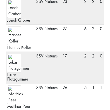
SSV Naturns
23
2
2
0
M
Jonah Gruber
SSV Naturns
27
6
2
0
M
Hannes Kofler
SSV Naturns
17
2
2
0
S
Lukas
Platzgummer
SSV Naturns
26
5
1
1
V
Matthias Peer