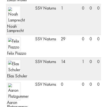
SSV Naturns
1
0
0
0
T
Noah
Lamprecht
SSV Naturns
29
0
0
0
T
Felix Piazzo
SSV Naturns
14
1
0
0
M
Elias Schuler
SSV Naturns
0
0
0
0
M
Aaron
Platzgummer