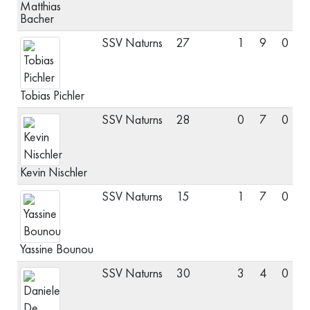
Matthias
Bacher
SSV Naturns
27
1
9
0
M
Tobias Pichler
SSV Naturns
28
0
7
0
M
Kevin Nischler
SSV Naturns
15
1
7
0
M
Yassine Bounou
SSV Naturns
30
3
4
0
V