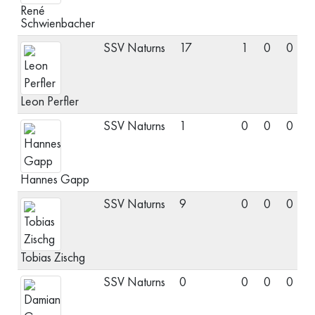
René
Schwienbacher
SSV Naturns
17
1
0
0
S
Leon Perfler
SSV Naturns
1
0
0
0
S
Hannes Gapp
SSV Naturns
9
0
0
0
M
Tobias Zischg
SSV Naturns
0
0
0
0
T